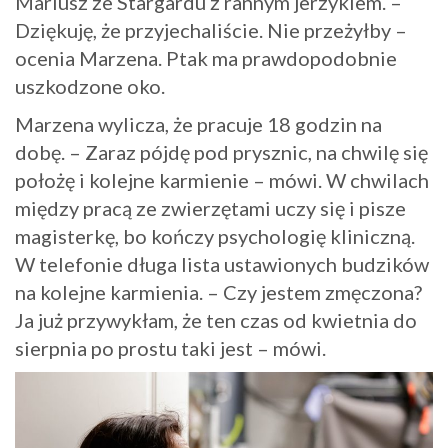
Mariusz ze Stargardu z rannym jerzykiem. –
Dziękuję, że przyjechaliście. Nie przeżyłby –
ocenia Marzena. Ptak ma prawdopodobnie
uszkodzone oko.
Marzena wylicza, że pracuje 18 godzin na
dobę. – Zaraz pójdę pod prysznic, na chwilę się
położę i kolejne karmienie – mówi. W chwilach
między pracą ze zwierzętami uczy się i pisze
magisterkę, bo kończy psychologię kliniczną.
W telefonie długa lista ustawionych budzików
na kolejne karmienia. – Czy jestem zmęczona?
Ja już przywykłam, że ten czas od kwietnia do
sierpnia po prostu taki jest – mówi.