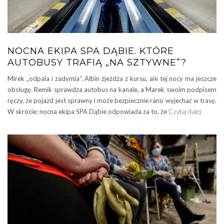
NOCNA EKIPA SPA DĄBIE. KTÓRE
AUTOBUSY TRAFIĄ „NA SZTYWNE”?
Mirek „odpala i zadymia”. Albin zjeżdża z kursu, ale tej nocy ma jeszcze
obsługę. Remik sprawdza autobus na kanale, a Marek swoim podpisem
ręczy, że pojazd jest sprawny i może bezpiecznie rano wyjechać w trasę.
W skrócie: nocna ekipa SPA Dąbie odpowiada za to, że
Czytaj dalej