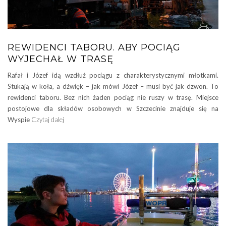
REWIDENCI TABORU. ABY POCIĄG
WYJECHAŁ W TRASĘ
Rafał i Józef idą wzdłuż pociągu z charakterystycznymi młotkami.
Stukają w koła, a dźwięk – jak mówi Józef – musi być jak dzwon. To
rewidenci taboru. Bez nich żaden pociąg nie ruszy w trasę. Miejsce
postojowe dla składów osobowych w Szczecinie znajduje się na
Wyspie
Czytaj dalej