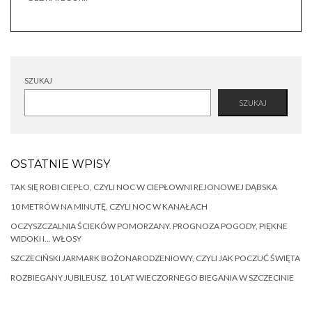
SZUKAJ
SZUKAJ
OSTATNIE WPISY
TAK SIĘ ROBI CIEPŁO, CZYLI NOC W CIEPŁOWNI REJONOWEJ DĄBSKA
10 METRÓW NA MINUTĘ, CZYLI NOC W KANAŁACH
OCZYSZCZALNIA ŚCIEKÓW POMORZANY. PROGNOZA POGODY, PIĘKNE
WIDOKI I… WŁOSY
SZCZECIŃSKI JARMARK BOŻONARODZENIOWY, CZYLI JAK POCZUĆ ŚWIĘTA
ROZBIEGANY JUBILEUSZ. 10 LAT WIECZORNEGO BIEGANIA W SZCZECINIE